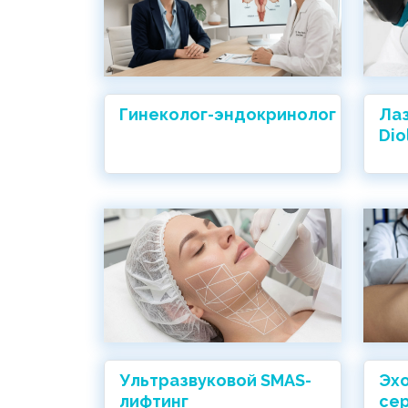
Гинеколог-эндокринолог
Лаз
Dio
Ультразвуковой SMAS-
Эх
лифтинг
се