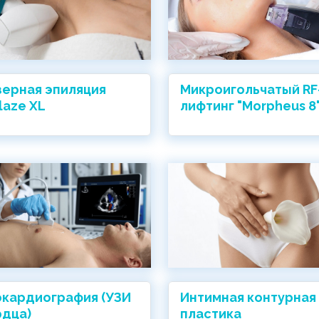
ерная эпиляция
Микроигольчатый RF
laze XL
лифтинг "Morpheus 8
окардиография (УЗИ
Интимная контурная
рдца)
пластика