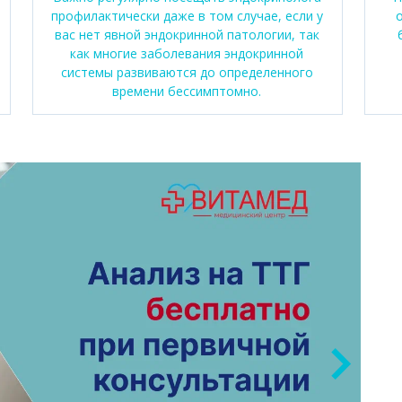
профилактически даже в том случае, если у
вас нет явной эндокринной патологии, так
как многие заболевания эндокринной
системы развиваются до определенного
времени бессимптомно.