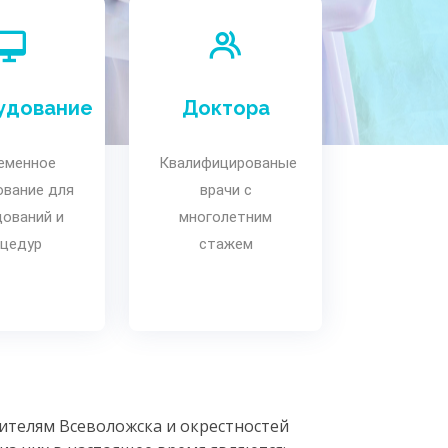
удование
Доктора
еменное
Квалифицированые
ование для
врачи с
дований и
многолетним
оцедур
стажем
ителям Всеволожска и окрестностей