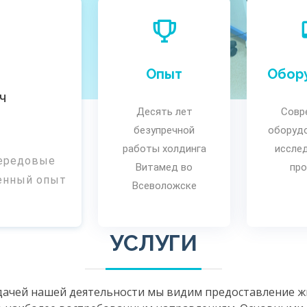
Опыт
Обор
ч
Десять лет
Совр
безупречной
оборуд
работы холдинга
иссле
передовые
Витамед во
пр
енный опыт
Всеволожске
УСЛУГИ
ачей нашей деятельности мы видим предоставление ж