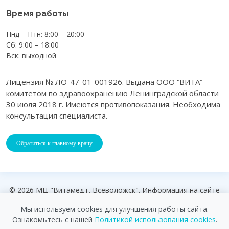
Время работы
Пнд – Птн: 8:00 – 20:00
Сб: 9:00 – 18:00
Вск: выходной
Лицензия № ЛО-47-01-001926. Выдана ООО “ВИТА”
комитетом по здравоохранению Ленинградской области
30 июля 2018 г. Имеются противопоказания. Необходима
консультация специалиста.
Обратиться к главному врачу
© 2026 МЦ "Витамед г. Всеволожск". Информация на сайте
является справочной, цены на сайте не являются публичной
Мы используем cookies для улучшения работы сайта.
офертой.
Ознакомьтесь с нашей
Политикой использования cookies
.
Обработка персональных данных
|
Использование cookies