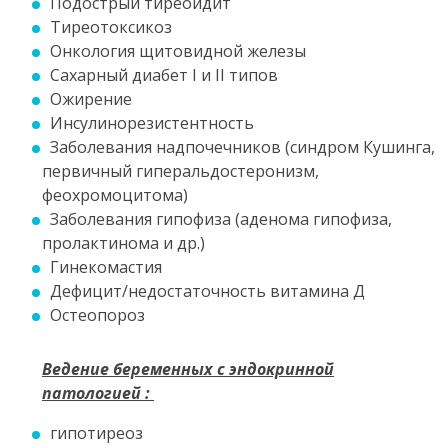
Подострый тиреоидит
Тиреотоксикоз
Онкология щитовидной железы
Сахарный диабет I и II типов
Ожирение
Инсулинорезистентность
Заболевания надпочечников (синдром Кушинга,
первичный гиперальдостеронизм,
феохромоцитома)
Заболевания гипофиза (аденома гипофиза,
пролактинома и др.)
Гинекомастия
Дефицит/недостаточность витамина Д
Остеопороз
Ведение беременных с эндокринной
патологией :
гипотиреоз