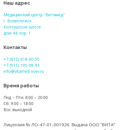
Наш адрес
Накануне:
Объект:
моча (суточная или разовая,
Медицинский центр "Витамед"
утренняя).
Ужин лёгкий, не позднее 19:00.
г. Всеволожск
Метод:
ТСХ на пластинках Silufol или
Колтушское шоссе
Сбор мочи:
дом 44, кор. 1
аналогах, с последующей
Предпочтительно — утренняя порция
визуализацией под УФ-светом и/или
(средняя моча, после тщательного
Контакты
после обработки специфическими
туалета). Собрать в чистую сухую
реагентами (например, ниньгидрином,
+7 (812) 618-60-55
ёмкость (лучше стерильную), не
фосфорномолибденовой кислотой).
+7 (911) 195-08-93
использовать консерванты. Доставить
info@vitamed-vsev.ru
Интерпретация:
наличие и
в лабораторию в течение 1–2 часов
интенсивность окрашенных зон (пятен)
(или хранить при +4 °C, но не более 6 ч).
Время работы
соответствуют концентрациям
Важно:
токсических метаболитов (например,
Пнд – Птн: 8:00 – 20:00
индикан, скатол, фенолы, органические
Сб: 9:00 – 18:00
Анализ чувствителен к контаминации и
кислоты).
Вск: выходной
питанию — строгое соблюдение
подготовки критично для
Лицензия № ЛО-47-01-001926. Выдана ООО “ВИТА”
достоверности.