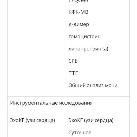
КФК-МВ
д-димер
гомоцистеин
липопротеин (а)
СРБ
ТТГ
Общий анализ мочи
Инструментальные исследования
ЭхоКГ (узи сердца)
ЭхоКГ (узи сердца)
Суточное