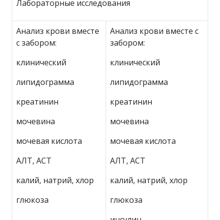
Лабораторные исследования
Анализ крови вместе
Анализ крови вместе с
с забором:
забором:
клинический
клинический
липидограмма
липидограмма
креатинин
креатинин
мочевина
мочевина
мочевая кислота
мочевая кислота
АЛТ, АСТ
АЛТ, АСТ
калий, натрий, хлор
калий, натрий, хлор
глюкоза
глюкоза
инсулин