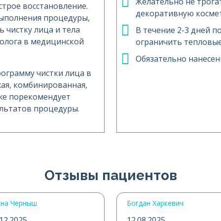
Желательно не трога
строе восстановление.
декоративную космет
выполнения процедуры,
 чистку лица и тела
В течение 2-3 дней 
олога в медицинской
ограничить тепловые н
Обязательно нанесен
ограмму чистки лица в
хая, комбинированная,
кже порекомендует
льтатов процедуры.
Отзывы пациентов
ена Черныш
Богдан Харкевич
.12.2025
12.08.2025