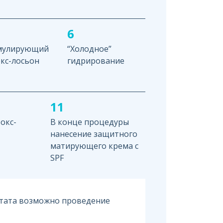
6
мулирующий
“Холодное”
кс-лосьон
гидрирование
11
окс-
В конце процедуры
нанесение защитного
матирующего крема с
SPF
ьтата возможно проведение