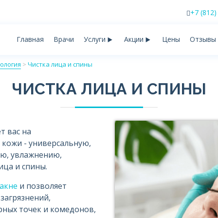
+7 (812)
Главная
Врачи
Услуги
Акции
Цены
Отзывы
ология
>
Чистка лица и спины
ЧИСТКА ЛИЦА И СПИНЫ
т вас на
кожи - универсальную,
ю, увлажнению,
ца и спины.
акне
и позволяет
загрязнений,
рных точек и комедонов,