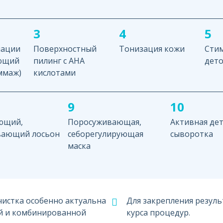
3
4
5
иации
Поверхностный
Тонизация кожи
Сти
ющий
пилинг с АНА
дето
ммаж)
кислотами
9
10
ющий,
Поросуживающая,
Активная дет
вающий лосьон
себорегулирующая
сыворотка
маска
чистка особенно актуальна
Для закрепления резул
й и комбинированной
курса процедур.