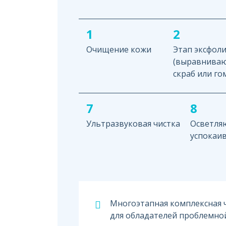
1
2
Очищение кожи
Этап эксфол
(выравнива
скраб или го
7
8
Ультразвуковая чистка
Осветля
успокаи
Многоэтапная комплексная 
для обладателей проблемно