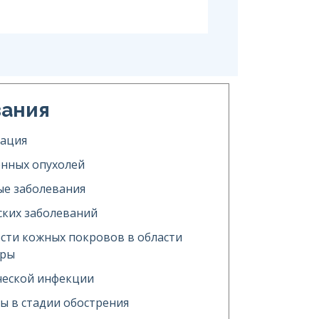
зания
тация
енных опухолей
е заболевания
ских заболеваний
сти кожных покровов в области
уры
ческой инфекции
ы в стадии обострения