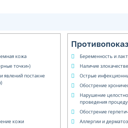
Противопока
лемная кожа
Беременность и лак
рные точки»)
Наличие злокачеств
 и явлений постакне
Острые инфекционны
)
Обострение хрониче
Нарушение целостно
проведения процед
Обострение герпети
шение кожи
Аллергии и дерматоз