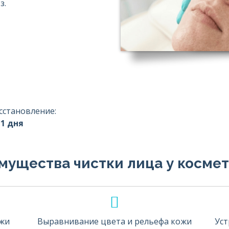
з.
сстановление:
 1 дня
мущества чистки лица у космет
ожи
Выравнивание цвета и рельефа кожи
Уст