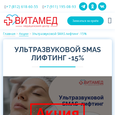
+7 (812) 618-60-55
+7 (911) 195-08-93
Записаться на приём
Главная
>
Акции
>
Ультразвуковой SMAS лифтинг -15%
УЛЬТРАЗВУКОВОЙ SMAS
ЛИФТИНГ -15%
Акция